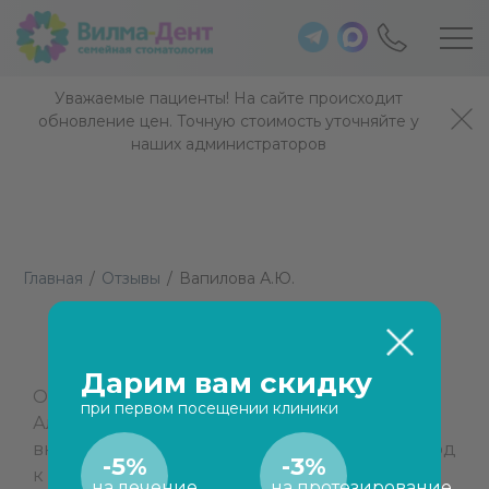
Уважаемые пациенты! На сайте происходит
обновление цен. Точную стоимость уточняйте у
наших администраторов
Главная
/
Отзывы
/
Вапилова А.Ю.
Вапилова А.Ю.
Дарим вам скидку
Очень благодарен Поляковой Анастасии
при первом посещении клиники
Александровне и всему коллективу за
внимательное отношение и хороший подход
-5%
-3%
к ребёнку. Огромное Вам спасибо за
на лечение
на протезирование