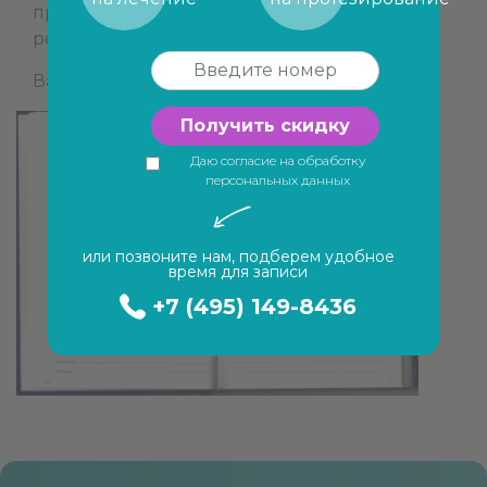
профессионализм. Буду с удовольствием
рекомендовать Вашу клинику.
Вапилова А.Ю.
Получить скидку
Даю согласие на обработку
персональных данных
или позвоните нам, подберем удобное
время для записи
+7 (495) 149-8436