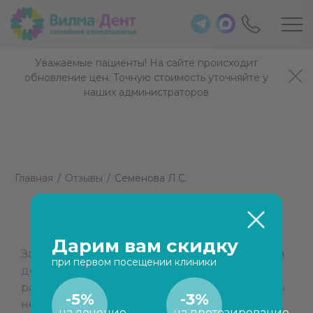
Уважаемые пациенты! На сайте происходит
обновление цен. Точную стоимость уточняйте у
наших администраторов
Главная
/
Отзывы
/
Семёнова Л.С.
Семёнова Л.С.
Дарим вам скидку
Заливохина Анна Сергеевна замечательный
при первом посещении клиники
детский стоматолог
! Дочка всегда с
радостью идёт на приём (7 лет),
зубы лечить
-5%
-3%
не боится. Дочка любит задавать вопросы, и
на лечение
на протезирование