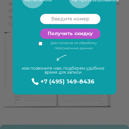
доктор на всё отвечает. Хочу сказать большое
спасибо, Анна Сергеевна, за ваш нелёгкий
труд!
Семёнова Л.С.
Получить скидку
Даю согласие на обработку
персональных данных
или позвоните нам, подберем удобное
время для записи
+7 (495) 149-8436