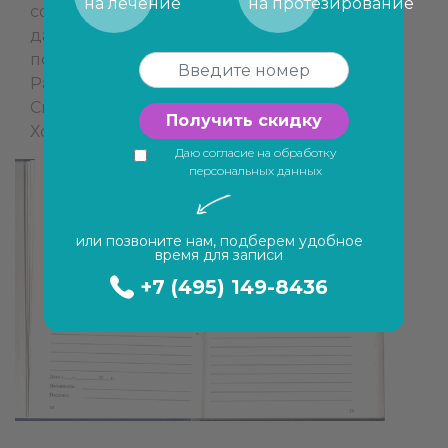
на лечение
на протезирование
сопровождался жутким страхом и высоким
давлением. Евгений Олегович нашёл
подход, успокоил и расположил к себе.
Работу свою выполняет аккуратно и быстро.
Спасибо большое!
Получить скидку
Холоднова О.И.
Даю согласие на обработку
персональных данных
или позвоните нам, подберем удобное
время для записи
+7 (495) 149-8436