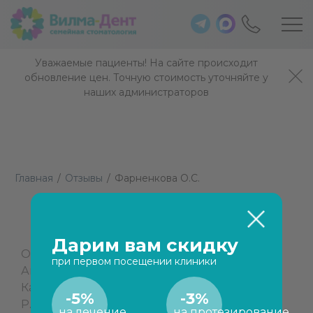
Уважаемые пациенты! На сайте происходит
обновление цен. Точную стоимость уточняйте у
наших администраторов
Главная
/
Отзывы
/
Фарненкова О.С.
Фарненкова О.С.
Дарим вам скидку
Огромное спасибо врачу – чудо руки
при первом посещении клиники
Аксёнову Е.О. Очень внимательный врач!!!
Качество работы отличное – СПАСИБО!!!
-5%
-3%
P.S. Хочется поблагодарить и мед.персонал,
на лечение
на протезирование