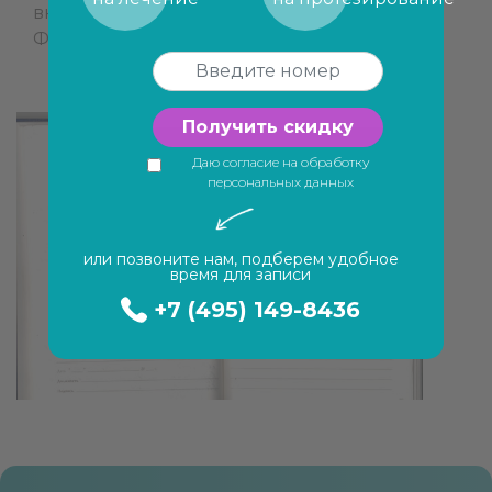
внимательные, добрые сестрички!
Фарненкова О.С.
Получить скидку
Даю согласие на обработку
персональных данных
или позвоните нам, подберем удобное
время для записи
+7 (495) 149-8436