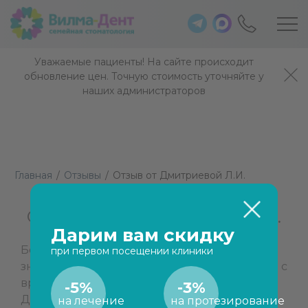
Уважаемые пациенты! На сайте происходит
обновление цен. Точную стоимость уточняйте у
наших администраторов
Главная
/
Отзывы
/
Отзыв от Дмитриевой Л.И.
Отзыв от Дмитриевой Л.И.
Дарим вам скидку
Большое спасибо Наталье. Очень опытная,
при первом посещении клиники
знающая! Прекрасно работающая в тандеме с
врачом!
-5%
-3%
Дмитриева Л.И.
на лечение
на протезирование