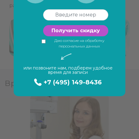
разрушения зуба.
Получить скидку
Даю согласие на обработку
персональных данных
или позвоните нам, подберем удобное
время для записи
+7 (495) 149-8436
Врачи