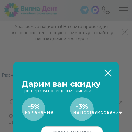
Уважаемые пациенты! На сайте происходит
обновление цен. Точную стоимость уточняйте у
наших администраторов
Главная
/
Наши работы
/
Отбеливание «Opalescence»
Дарим вам скидку
при первом посещении клиники
Отбеливание «Opalescence»
-5%
-3%
на лечение
на протезирование
Отбеливание зубов системой
«Opalescence».