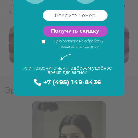
на элайнерах
, срок лечения составил 1 год и
5 месяцев.
Получить скидку
Даю согласие на обработку
персональных данных
или позвоните нам, подберем удобное
время для записи
+7 (495) 149-8436
Врачи