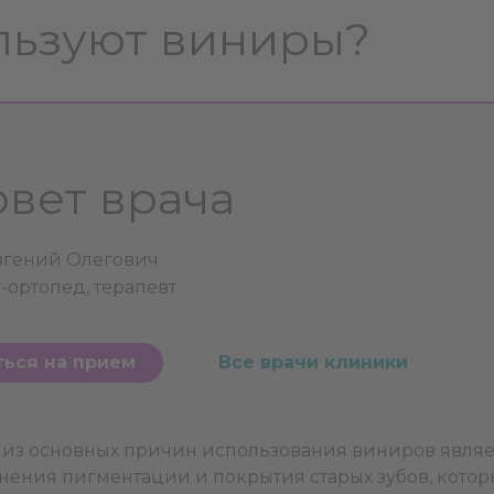
льзуют виниры?
овет врача
вгений Олегович
-ортопед, терапевт
ться на прием
Все врачи клиники
из основных причин использования виниров являет
нения пигментации и покрытия старых зубов, котор