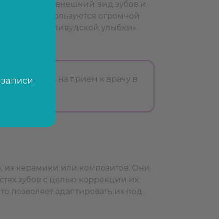
нно улучшить внешний вид зубов и
стях зубов, пользуются огромной
эффекта «голливудской улыбки».
и запишитесь на прием к врачу в
 записи
, из керамики или композитов. Они
тях зубов с целью коррекции их
то позволяет адаптировать их под