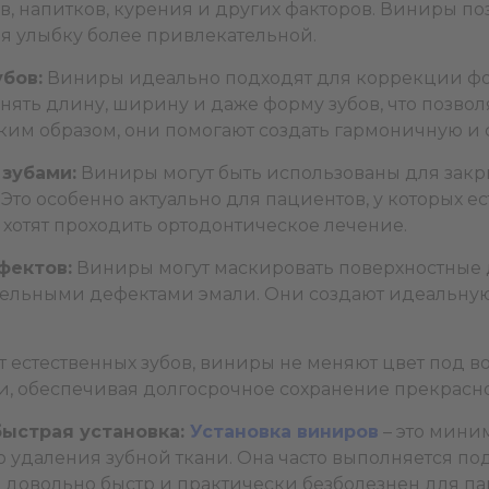
в, напитков, курения и других факторов. Виниры по
я улыбку более привлекательной.
бов:
Виниры идеально подходят для коррекции фор
ть длину, ширину и даже форму зубов, что позвол
ким образом, они помогают создать гармоничную и
зубами:
Виниры могут быть использованы для зак
 Это особенно актуально для пациентов, у которых 
хотят проходить ортодонтическое лечение.
фектов:
Виниры могут маскировать поверхностные де
ельными дефектами эмали. Они создают идеальную 
т естественных зубов, виниры не меняют цвет под 
и, обеспечивая долгосрочное сохранение прекрасн
быстрая установка:
Установка виниров
– это мини
о удаления зубной ткани. Она часто выполняется по
в довольно быстр и практически безболезнен для па