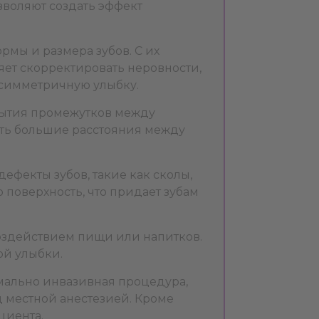
зволяют создать эффект
мы и размера зубов. С их
яет скорректировать неровности,
 симметричную улыбку.
рытия промежутков между
есть большие расстояния между
фекты зубов, такие как сколы,
поверхность, что придает зубам
воздействием пищи или напитков.
ой улыбки.
мально инвазивная процедура,
д местной анестезией. Кроме
циента.