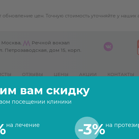
 обновление цен. Точную стоимость уточняйте у наших
. Москва,
Речной вокзал
л. Петрозаводская, дом 15, корп.
ИСТЫ
ОТЗЫВЫ
ЦЕНЫ
АКЦИИ
КОНТАКТЫ
им вам скидку
ужны
вом посещении клиники
чего они нужны
%
-3%
на лечение
на протези