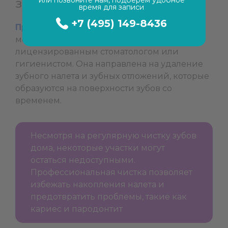
зубов?
время для записи
+7 (495) 149-8436
Профессиональная чистка зубов
– это
медицинская процедура, выполняемая
лицензированным стоматологом или
гигиенистом. Она направлена на удаление
зубного налета и зубных отложений, которые
образуются на поверхности зубов со
временем.
Несмотря на регулярную чистку зубов
дома, некоторые участки могут
остаться недоступными.
Профессиональная чистка позволяет
избежать накопления налета и
предотвратить проблемы, такие как
кариес и пародонтит