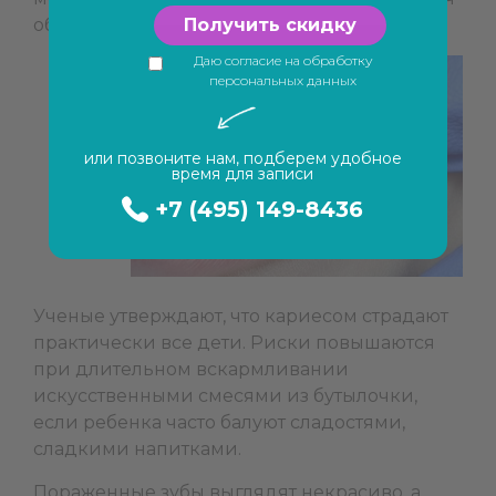
обнаружил в нем «дырку».
Получить скидку
Даю согласие на обработку
персональных данных
или позвоните нам, подберем удобное
время для записи
+7 (495) 149-8436
Ученые утверждают, что кариесом страдают
практически все дети. Риски повышаются
при длительном вскармливании
искусственными смесями из бутылочки,
если ребенка часто балуют сладостями,
сладкими напитками.
Пораженные зубы выглядят некрасиво, а