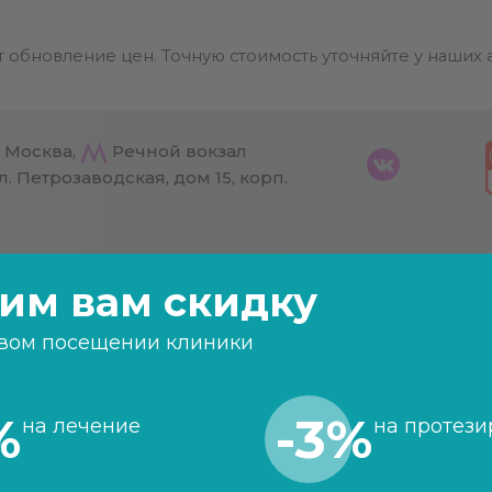
 обновление цен. Точную стоимость уточняйте у наших
. Москва,
Речной вокзал
л. Петрозаводская, дом 15, корп.
ИСТЫ
ОТЗЫВЫ
ЦЕНЫ
АКЦИИ
КОНТАКТЫ
им вам скидку
вом посещении клиники
и пульпита
%
-3%
ь о лечении пульпит
на лечение
на протези