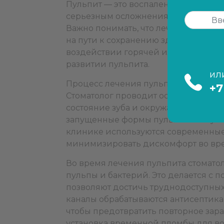
Пульпит — это воспаление мягких тк
серьезным осложнениям, если не бу
Важно понимать, что лечение пульпи
на пути к сохранению здоровья зубов
воздействии горячей или холодной 
развитии пульпита.
ил
Процесс лечения пульпита в клиник
+7
Стоматолог проводит осмотр, может
состояние зуба и окружающих тканей.
запущенные формы пульпита могут п
клинике используются современные 
минимизировать дискомфорт во вр
Во время лечения пульпита стомато
пульпы и бактерий. Это делается с
позволяют достичь труднодоступных
каналы обрабатываются антисептик
чтобы предотвратить повторное зара
установка временной пломбы для во