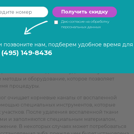
аней внутри зуба, которое может привести к
дет своевременно диагностировано и пролечено.
Получить скидку
та — это не просто необходимость, а важный шаг
Даю согласие на обработку
. Если вы испытываете боль в зубах, особенно при
персональных данных
пищи, это может быть первым сигналом о
и позвоните нам, подберем удобное время для
е начинается с тщательной диагностики.
 (495) 149-8436
 назначить рентгенографию, чтобы оценить
 Не стоит откладывать визит к врачу, так как
ривести к необходимости удаления зуба. В
методы и оборудование, которое позволяет
емя процедуры.
лог очищает корневые каналы от воспаленной
 помощью специальных инструментов, которые
 участков. После удаления воспаленной ткани
ами и заполняются специальным материалом,
жение. В некоторых случаях может потребоваться
сстановления зуба, прежде чем будет установлена