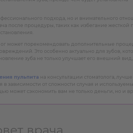
офессионального подхода, но и внимательного отно
ча после процедуры, таких как избегание жесткой
сстановления.
лог может порекомендовать дополнительные процед
овреждений. Это особенно актуально для зубов, ко
новление зуба не только улучшает его внешний вид, 
ения пульпита
на консультации стоматолога, лучше
 в зависимости от сложности случая и используемых
ю может сэкономить вам не только деньги, но и вр
овет врача