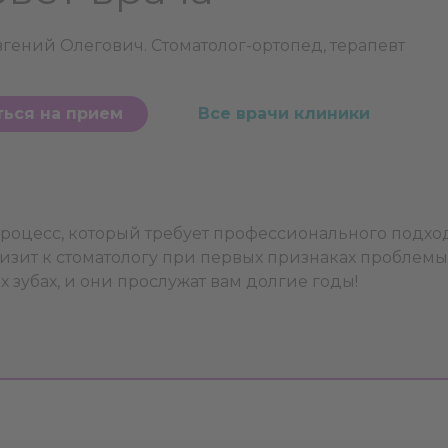
гений Олегович. Стоматолог-ортопед, терапевт
ться на прием
Все врачи клиники
процесс, который требует профессионального подхо
изит к стоматологу при первых признаках проблемы
х зубах, и они прослужат вам долгие годы!