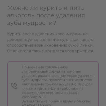
Можно ли курить и пить
алкоголь после удаления
зуба мудрости?
Курить после удаления «восьмерки» не
рекомендуется в течение суток, так как это
способствует возникновению сухой лунки.
От алкоголя также придется воздержаться.
Применение современной
ультразвуковой хирургии помогает
ускорить восстановление после удаления
зуба мудрости, провести вмешательство
максимально точно и аккуратно. Хирурги
клиники «Вилма-Дент» работают на
современном японском аппарате
VarioSurg NSK.
Запишитесь на приём к врачу в Москве:
+7 (495) 133-86-23